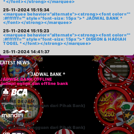
*</font></strong></marquee>
25-11-2024 15:15:34
<marquee behavior="alternate"><strong><font color=""
:#ffffff="" style="font-size: 15px ">* JADWAL BANK *
</font></strong></marquee>
25-11-2024 15:15:23
<marquee behavior="alternate"><strong><font color=""
:#ffffff="" style="font-size: 15px ">* DISKON & HADIAH
TOGEL *</font></strong></marquee>
25-11-2024 14:41:37
LATEST
NEWS
* JADWAL BANK *
JADWAL BANK OFFLINE
Jadwal online dan offline bank
ONLINE 24 JAM
(Terkecuali gangguan dari Pihak Bank)
ONLINE 24 JAM
(Terkecuali gangguan dari Pihak Bank)