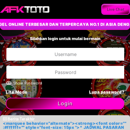
Live Chat
L ONLINE TERBESAR DAN TERPERCAYA NO.1 DI ASIA DENGA
Silahkan login untuk mulai bermain
Show Password
Lite Mode
Lupa password?
Login
Berita Terakhir
<marquee behavior="alternate"><strong><font color=""
:#ffffff="" style="font-size: 15px ">* JADWAL PASARAN