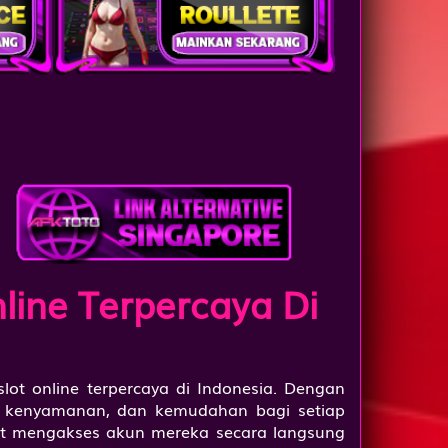
line Terpercaya Di
ot online terpercaya di Indonesia. Dengan
 kenyamanan, dan kemudahan bagi setiap
at mengakses akun mereka secara langsung