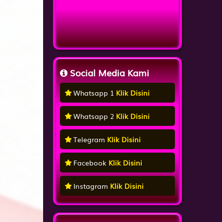
PHILADELPHIA
4
1
7
8
MARYLANDEVE
3
4
6
2
Social Media Kami
Whatsapp 1
Klik Disini
Whatsapp 2
Klik Disini
Telegram
Klik Disini
Facebook
Klik Disini
Instagram
Klik Disini