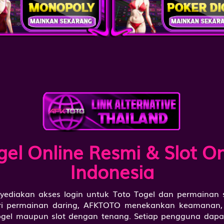
el Online Resmi & Slot On
Indonesia
ediakan akses login untuk Toto Togel dan permainan sl
tri permainan daring, AFKTOTO menekankan keamanan,
ogel maupun slot dengan tenang. Setiap pengguna dap