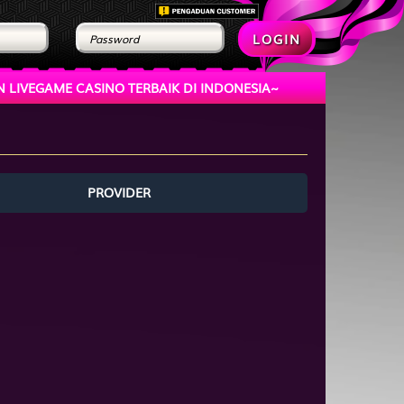
LOGIN
O TERBAIK DI INDONESIA~
PROVIDER