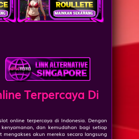
line Terpercaya Di
ot online terpercaya di Indonesia. Dengan
 kenyamanan, dan kemudahan bagi setiap
at mengakses akun mereka secara langsung