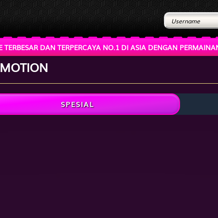
ERPERCAYA NO.1 DI ASIA DENGAN PERMAINAN LIVEGAME CASIN
MOTION
SPESIAL