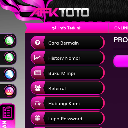
TANG DI AFKTOTO SITUS AGEN TOGEL ONLINE TERBESAR DAN T
Info Terkini:
PRO
Cara Bermain
History Nomor
Buku Mimpi
Referral
Hubungi Kami
Lupa Password